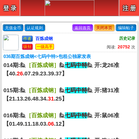
【
】
登 录
注 册
充值金币
认证规则
返回首页
关闭本页
编辑帖子
百炼成钢
历史记录
作者
级别
一级高手
20752
阅读:
次
036期百炼成钢<七码中特>包租公独家发表
014期:🙋
［百炼成钢］
🙋
七码中特
🙋 开:龙26准
【40.
26
.07.29.23.39.37】
015期:🙋
［百炼成钢］
🙋
七码中特
🙋 开:猪31准
【21.13.26.48.34.
31
.25】
016期:🙋
［百炼成钢］
🙋
七码中特
🙋 开:鼠06准
【01.49.11.18.03.
06
.12】