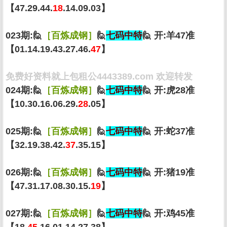
【47.29.44.
18
.14.09.03】
023期:🙋
［百炼成钢］
🙋
七码中特
🙋 开:羊47准
【01.14.19.43.27.46.
47
】
免费好资料就上包租公4443389.com 欢迎转发
024期:🙋
［百炼成钢］
🙋
七码中特
🙋 开:虎28准
【10.30.16.06.29.
28
.05】
025期:🙋
［百炼成钢］
🙋
七码中特
🙋 开:蛇37准
【32.19.38.42.
37
.35.15】
026期:🙋
［百炼成钢］
🙋
七码中特
🙋 开:猪19准
【47.31.17.08.30.15.
19
】
027期:🙋
［百炼成钢］
🙋
七码中特
🙋 开:鸡45准